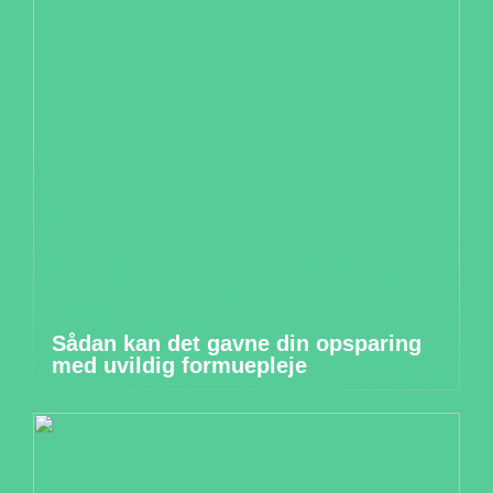
Sådan kan det gavne din opsparing
med uvildig formuepleje