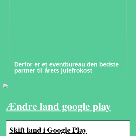
Derfor er et eventbureau den bedste
partner til årets julefrokost
Ændre land google play
Skift land i Google Play