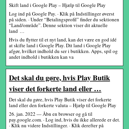
Skift land i Google Play – Hjælp til Google Play
Log ind på Google Pay. · Klik på Indstillinger øverst
på siden. · Under “Betalingsprofil” finder du sektionen
“Land/område”. Denne sektion viser dit aktuelle
land …
Hvis du flytter til et nyt land, kan det være en god idé
at skifte land i Google Play. Dit land i Google Play
afgør, hvilket indhold du ser i butikken. Apps, spil og
andet indhold i butikken kan va
Det skal du gøre, hvis Play Butik
viser det forkerte land eller …
Det skal du gøre, hvis Play Butik viser det forkerte
land eller den forkerte valuta – Hjælp til Google Play
26. jan. 2022 — Åbn en browser og gå til
pay.google.com. · Log ind, hvis du ikke allerede er det.
· Klik nu videre Indstillinger. · Klik derefter på