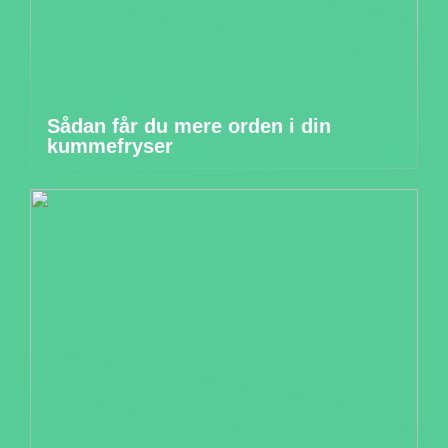
Sådan får du mere orden i din
kummefryser