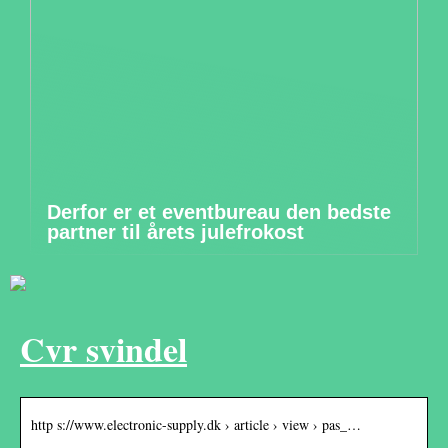
Derfor er et eventbureau den bedste
partner til årets julefrokost
Cvr svindel
http s://www.electronic-supply.dk › article › view › pas_…