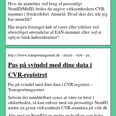
Hvis du anmelder ved brug af personligt
NemID/MitID, bedes du angive virksomhedens CVR-
nummer i fritekstfeltet. Anmeld. Hvad sker der, når jeg
har anmeldt?
Har nogen foretaget køb af varer eller ydelser ved
uberettiget anvendelse af EAN-nummer eller ved at
oplyse falsk køberidentitet?
http s://www.transportmagasinet.dk › article › view › pa…
Pas på svindel med dine data i
CVR-registret
Pas på svindel med dine data i CVR-registret –
Transportmagasinet
Selvom det umiddelbart synes at være en brist i
sikkerheden, så kan enhver med sin personlige NemID
ændre en given virksomheds CVR-stamdata på virk.dk
Alle med en NemID kan ændre en hvilken som helst