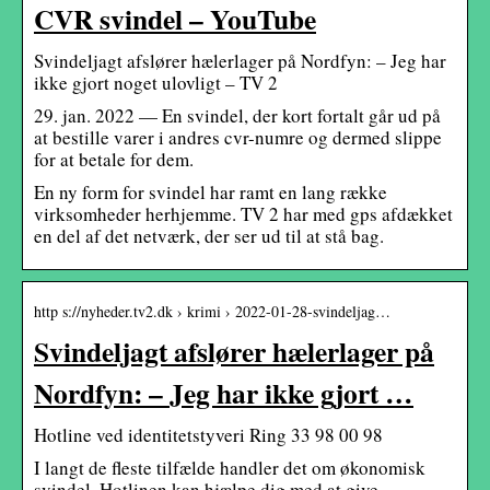
CVR svindel – YouTube
Svindeljagt afslører hælerlager på Nordfyn: – Jeg har
ikke gjort noget ulovligt – TV 2
29. jan. 2022 — En svindel, der kort fortalt går ud på
at bestille varer i andres cvr-numre og dermed slippe
for at betale for dem.
En ny form for svindel har ramt en lang række
virksomheder herhjemme. TV 2 har med gps afdækket
en del af det netværk, der ser ud til at stå bag.
http s://nyheder.tv2.dk › krimi › 2022-01-28-svindeljag…
Svindeljagt afslører hælerlager på
Nordfyn: – Jeg har ikke gjort …
Hotline ved identitetstyveri Ring 33 98 00 98
I langt de fleste tilfælde handler det om økonomisk
svindel. Hotlinen kan hjælpe dig med at give