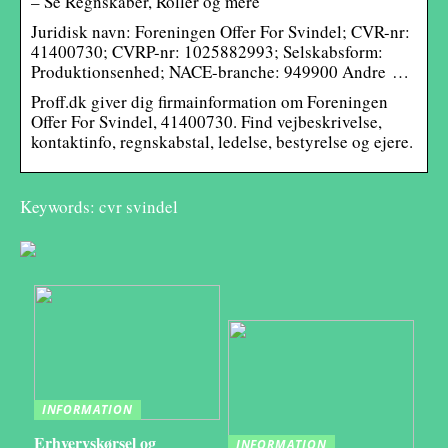
– Se Regnskaber, Roller og mere
Juridisk navn: Foreningen Offer For Svindel; CVR-nr:
41400730; CVRP-nr: 1025882993; Selskabsform:
Produktionsenhed; NACE-branche: 949900 Andre …
Proff.dk giver dig firmainformation om Foreningen
Offer For Svindel, 41400730. Find vejbeskrivelse,
kontaktinfo, regnskabstal, ledelse, bestyrelse og ejere.
Keywords: cvr svindel
INFORMATION
Erhvervskørsel og
INFORMATION