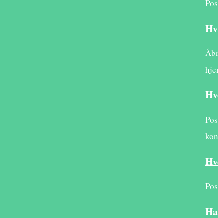
Pos
Hv
Åbn
hje
Hv
Pos
kon
Hv
Pos
Ha