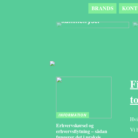
BRANDS
KONT
Sådan får du mere
orden i din
kummefryser
F
t
INFORMATION
Hvi
Erhvervskørsel og
Vi 
erhvervsflytning – sådan
fungerer det i praksis