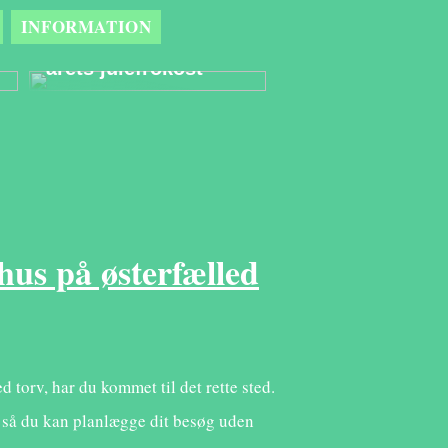
Derfor er et
INFORMATION
eventbureau den
bedste partner til
årets julefrokost
hus på østerfælled
 torv, har du kommet til det rette sted.
 så du kan planlægge dit besøg uden