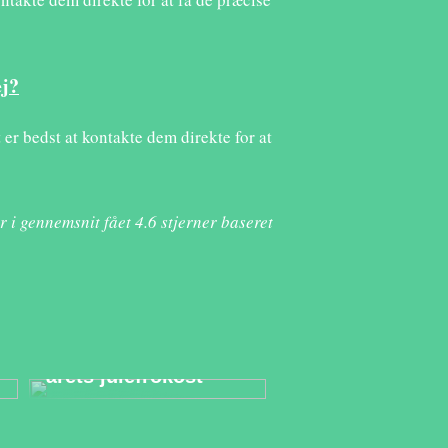
ej?
 er bedst at kontakte dem direkte for at
r i gennemsnit fået
4.6
stjerner baseret
Derfor er et
eventbureau den
bedste partner til
årets julefrokost