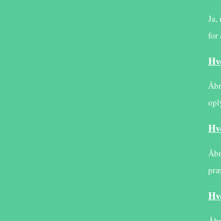
Ja,
for
Hv
Åbn
opl
Hv
Åbn
præ
Hv
Åbn