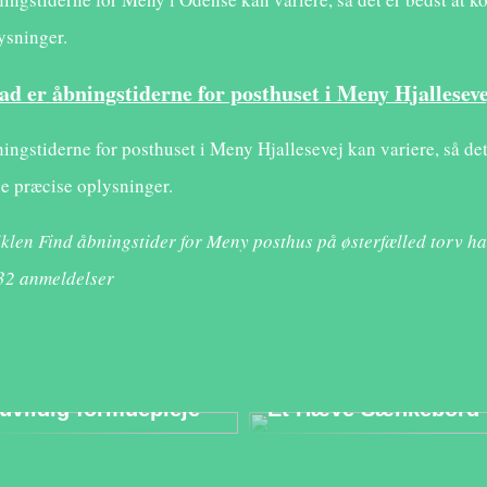
ysninger.
ad er åbningstiderne for posthuset i Meny Hjallesev
ingstiderne for posthuset i Meny Hjallesevej kan variere, så det
de præcise oplysninger.
iklen Find åbningstider for Meny posthus på østerfælled torv ha
32
anmeldelser
Sådan kan det gavne
Optimér
din opsparing med
Arbejdsmiljøet Med
uvildig formuepleje
Et Hæve Sænkebord