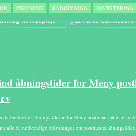
OR
ØKONOMI
RÅDGIVNING
INVESTERING
Sådan kan det gavne
Optimér
din opsparing med
Arbejdsmiljøet Med
uvildig formuepleje
Et Hæve Sænkebord
ind åbningstider for Meny post
orv
s du leder efter åbningstiderne for Meny posthuset på østerfælled
har alle de nødvendige oplysninger om posthusets åbningstider,