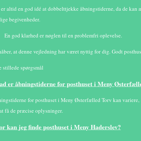
 er altid en god idé at dobbelttjekke åbningstiderne, da de kan 
lige begivenheder.
En god klarhed er nøglen til en problemfri oplevelse.
håber, at denne vejledning har været nyttig for dig. Godt posthu
e stillede spørgsmål
ad er åbningstiderne for posthuset i Meny Østerfæll
ingstiderne for posthuset i Meny Østerfælled Torv kan variere, 
 at få de præcise oplysninger.
or kan jeg finde posthuset i Meny Haderslev?