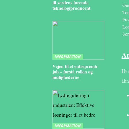
til verdens førende
On
teknologiproducent
Tor
Fre
Lør
Sø
An
INFORMATION
Vejen til et entreprenør
Hvi
job – forstå rollen og
mulighederne
åbn
INFORMATION