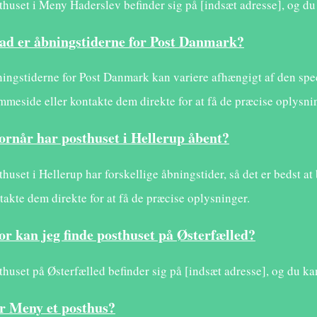
thuset i Meny Haderslev befinder sig på [indsæt adresse], og du
ad er åbningstiderne for Post Danmark?
ingstiderne for Post Danmark kan variere afhængigt af den spec
mmeside eller kontakte dem direkte for at få de præcise oplysni
ornår har posthuset i Hellerup åbent?
thuset i Hellerup har forskellige åbningstider, så det er bedst a
takte dem direkte for at få de præcise oplysninger.
or kan jeg finde posthuset på Østerfælled?
thuset på Østerfælled befinder sig på [indsæt adresse], og du k
r Meny et posthus?