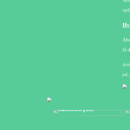
opl
Hv
Åbn
få 
Art
på
Sådan får du mere
orden i din
kummefryser