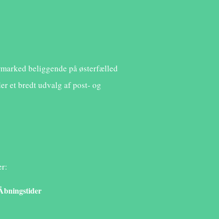
ermarked beliggende på østerfælled
er et bredt udvalg af post- og
er:
Åbningstider