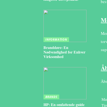
bes
Me
Men
INFORMATION
tor
Branddøre: En
sup
Nødvendighed for Enhver
Virksomhed
Åb
Åbn
BRANDS
Ma
HP: En omfattende guide
Tir