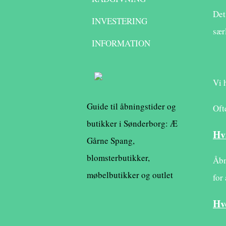
Det
INVESTERING
sær
INFORMATION
Vi 
Guide til åbningstider og
Oft
butikker i Sønderborg: Æ
Hv
Gårne Spang,
blomsterbutikker,
Åbn
møbelbutikker og outlet
for
Hv