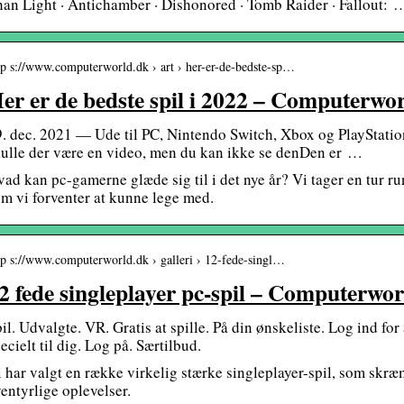
an Light · Antichamber · Dishonored · Tomb Raider · Fallout: 
tp s://www.computerworld.dk › art › her-er-de-bedste-sp…
er er de bedste spil i 2022 – Computerwo
. dec. 2021 — Ude til PC, Nintendo Switch, Xbox og PlayStati
ulle der være en video, men du kan ikke se denDen er …
ad kan pc-gamerne glæde sig til i det nye år? Vi tager en tur run
m vi forventer at kunne lege med.
tp s://www.computerworld.dk › galleri › 12-fede-singl…
2 fede singleplayer pc-spil – Computerwor
il. Udvalgte. VR. Gratis at spille. På din ønskeliste. Log ind for
ecielt til dig. Log på. Særtilbud.
 har valgt en række virkelig stærke singleplayer-spil, som skræm
entyrlige oplevelser.