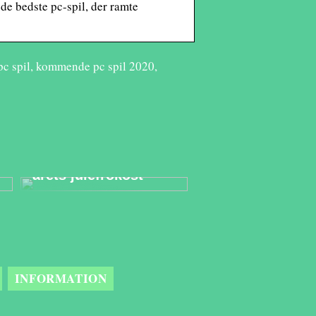
 de bedste pc-spil, der ramte
 pc spil, kommende pc spil 2020,
Derfor er et
eventbureau den
bedste partner til
årets julefrokost
INFORMATION