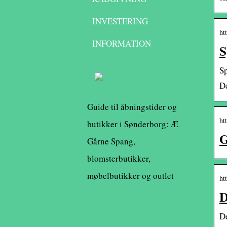
INVESTERING
ht
INFORMATION
S
Sp
De
Guide til åbningstider og
ht
butikker i Sønderborg: Æ
G
Gårne Spang,
blomsterbutikker,
møbelbutikker og outlet
ht
D
De