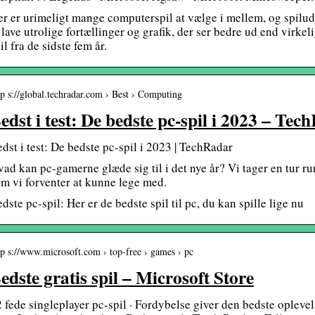
r er urimeligt mange computerspil at vælge i mellem, og spiludv
 lave utrolige fortællinger og grafik, der ser bedre ud end virke
il fra de sidste fem år.
tp s://global.techradar.com › Best › Computing
edst i test: De bedste pc-spil i 2023 – Tec
dst i test: De bedste pc-spil i 2023 | TechRadar
ad kan pc-gamerne glæde sig til i det nye år? Vi tager en tur run
m vi forventer at kunne lege med.
dste pc-spil: Her er de bedste spil til pc, du kan spille lige nu
tp s://www.microsoft.com › top-free › games › pc
edste gratis spil – Microsoft Store
 fede singleplayer pc-spil · Fordybelse giver den bedste opleve