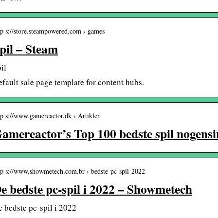
tp s://store.steampowered.com › games
pil – Steam
il
fault sale page template for content hubs.
tp s://www.gamereactor.dk › Artikler
amereactor’s Top 100 bedste spil nogensi
tp s://www.showmetech.com.br › bedste-pc-spil-2022
e bedste pc-spil i 2022 – Showmetech
 bedste pc-spil i 2022