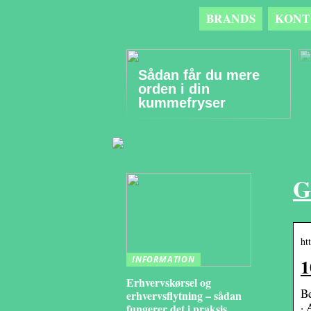
BRANDS
KONT
Sådan får du mere
orden i din
kummefryser
G
ht
1
INFORMATION
Erhvervskørsel og
Be
erhvervsflytning – sådan
· 
fungerer det i praksis