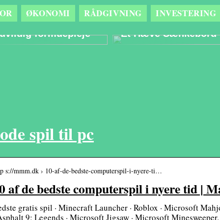
OR
ØKONOMI
RÅDGIVNING
INVESTERING
Sådan kan det gavne
Optimér
din opsparing med
Arbejdsmiljøet Med
uvildig formuepleje
Et Hæve Sænkebord
ode spil til pc
tp s://mmm.dk › 10-af-de-bedste-computerspil-i-nyere-ti…
0 af de bedste computerspil i nyere tid | 
dste gratis spil · Minecraft Launcher · Roblox · Microsoft Ma
Asphalt 9: Legends · Microsoft Jigsaw · Microsoft Minesweeper.