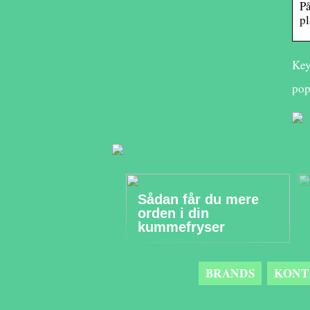
På
pl
Key
pop
Sådan får du mere
orden i din
kummefryser
BRANDS
KONT