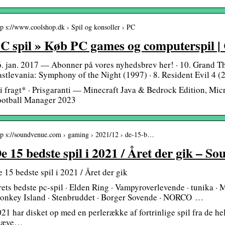
tp s://www.coolshop.dk › Spil og konsoller › PC
C spil » Køb PC games og computerspil |
. jan. 2017 — Abonner på vores nyhedsbrev her! · 10. Grand The
stlevania: Symphony of the Night (1997) · 8. Resident Evil 4 (
i fragt* · Prisgaranti — Minecraft Java & Bedrock Edition, Mi
ootball Manager 2023
tp s://soundvenue.com › gaming › 2021/12 › de-15-b…
e 15 bedste spil i 2021 / Året der gik – S
 15 bedste spil i 2021 / Året der gik
ets bedste pc-spil · Elden Ring · Vampyroverlevende · tunika · Me
onkey Island · Stenbruddet · Borger Sovende · NORCO …
21 har disket op med en perlerække af fortrinlige spil fra de hel
kæve…