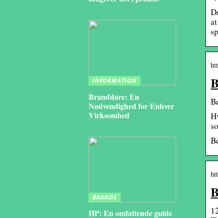
De
at
sp
ht
B
INFORMATION
Branddøre: En
Be
Nødvendighed for Enhver
Virksomhed
Hv
so
Be
ht
B
BRANDS
12
HP: En omfattende guide