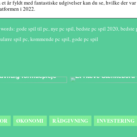
 et år fyldt med fantastiske udgivelser kan du se, hvilke der var
atformen i 2022.
words: gode spil til pc, nye pc spil, bedste pc spil 2020, bedste
ulære spil pc, kommende pc spil, gode pc spil
Sådan kan det gavne
Optimér
din opsparing med
Arbejdsmiljøet Med
uvildig formuepleje
Et Hæve Sænkebord
OR
ØKONOMI
RÅDGIVNING
INVESTERING