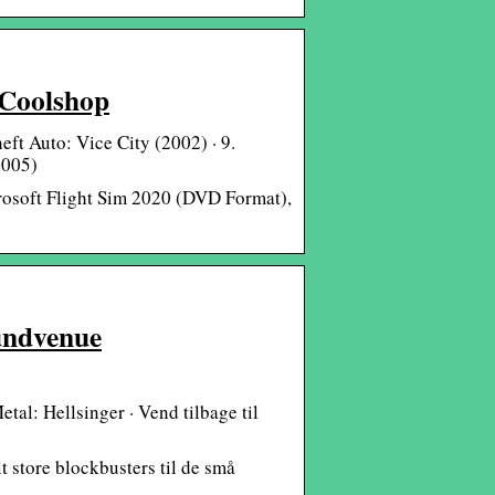
 Coolshop
ft Auto: Vice City (2002) · 9.
2005)
crosoft Flight Sim 2020 (DVD Format),
oundvenue
tal: Hellsinger · Vend tilbage til
t store blockbusters til de små