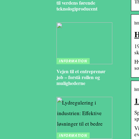
Th
til verdens førende
teknologiproducent
ht
H
19
sk
Hv
INFORMATION
so
Vejen til et entreprenør
job – forstå rollen og
mulighederne
ht
1
Sp
sp
Vi
ev
INFORMATION