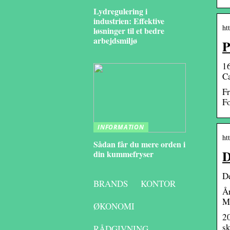
Lydregulering i
industrien: Effektive
ht
løsninger til et bedre
arbejdsmiljø
P
16
Ca
Fr
F
INFORMATION
ht
Sådan får du mere orden i
D
din kummefryser
De
BRANDS
KONTOR
År
M
ØKONOMI
20
s
RÅDGIVNING