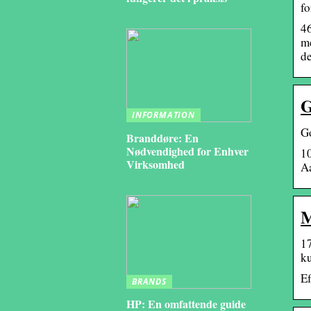
fo
4
me
de
G
INFORMATION
Go
Branddøre: En
Nødvendighed for Enhver
1
Virksomhed
Aa
M
17
ku
Ef
BRANDS
HP: En omfattende guide