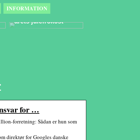
Derfor er et
INFORMATION
eventbureau den
bedste partner til
årets julefrokost
r
nsvar for …
llion-forretning: Sådan er hun som
m direktør for Googles danske