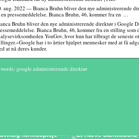
. aug. 2022 — Bianca Bruhn bliver den nye administrerende di
f en pressemeddelelse. Bianca Bruhn, 46, kommer fra en …
anca Bruhn bliver den nye administrerende direktør i Google D
essemeddelelse. Bianca Bruhn, 46, kommer fra en stilling som d
alysevirksomheden YouGov, hvor hun har tilbragt de seneste ott
illinger.»Google har i to årtier hjulpet mennesker med at få ad
d at nå deres kunder.
words: google administrerende direktør
Sådan kan det gavne
Optimér
din opsparing med
Arbejdsmiljøet Med
uvildig formuepleje
Et Hæve Sænkebord