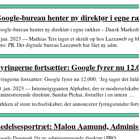
oogle-bureau henter ny direktør i egne r
ogle-bureau henter ny direktør i egne rækker – Dansk Marked
 jan. 2023 — Mathias Teis tager et skridt op hos Lazzaweb og bl
to: PR. Det digitale bureau Lazzaweb har fået ny adm.
yringerne fortsætter: Google fyrer nu 12.
ringerne fortsætter: Google fyrer nu 12.000: ‘Jeg tager det ful
. jan. 2023 — Internetgiganten Alphabet, der er moderselskab
ministrerende direktør, Sundar Pichai, fortæller i en intern …
kken af store techselskaber, der annoncerer fyringsrunder forts
edelsesportræt: Malou Aamund, Adminis
ogle Danmark får ny administrerende direktør | PRO