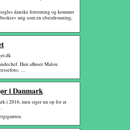
oogles danske forretning og kommer
r beskrev mig som en elverdronning,
et
get.dk
ndechef. Hun afløser Malou
Pressefoto, …
tør i Danmark
k i 2016, men siger nu op for at
…
etgiganten.