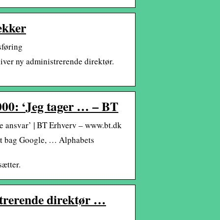
ækker
sføring
iver ny administrerende direktør.
000: ‘Jeg tager … – BT
de ansvar’ | BT Erhverv – www.bt.dk
et bag Google, … Alphabets
ætter.
trerende direktør …