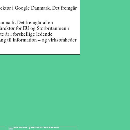
rektør i Google Danmark. Det fremgår
anmark. Det fremgår af en
irektør for EU og Storbritannien i
e år i forskellige ledende
gang til information – og virksomheder
Derfor er et
eventbureau den
bedste partner til
årets julefrokost