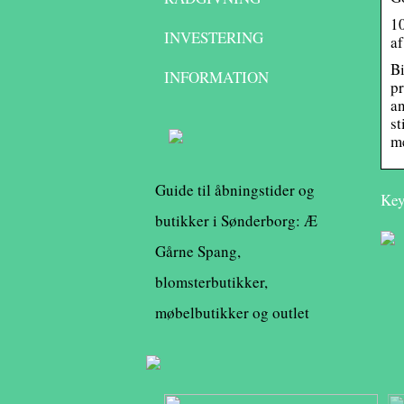
10
INVESTERING
a
Bi
INFORMATION
pr
an
st
me
Guide til åbningstider og
Key
butikker i Sønderborg: Æ
Gårne Spang,
blomsterbutikker,
møbelbutikker og outlet