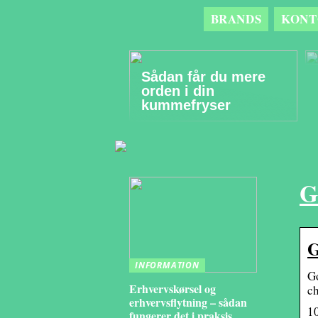
BRANDS
KONT
Sådan får du mere
orden i din
kummefryser
G
G
INFORMATION
Go
Erhvervskørsel og
c
erhvervsflytning – sådan
1
fungerer det i praksis