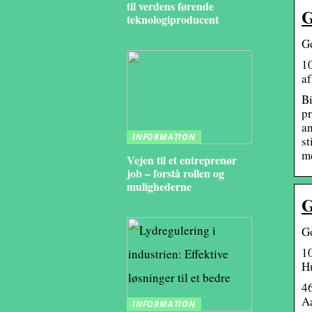
til verdens førende
G
teknologiproducent
Go
10
af
Bi
pr
an
INFORMATION
st
me
Vejen til et entreprenør
job – forstå rollen og
mulighederne
G
Go
10
H
46
A
INFORMATION