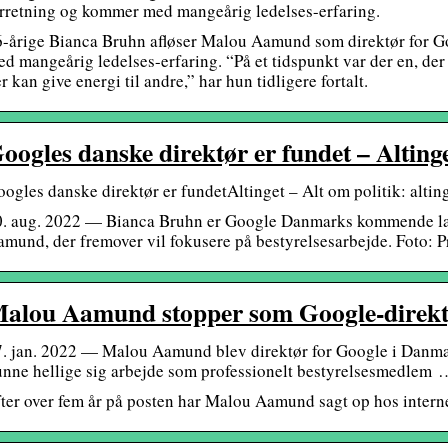
rretning og kommer med mangeårig ledelses-erfaring.
6-årige Bianca Bruhn afløser Malou Aamund som direktør for G
d mangeårig ledelses-erfaring. “På et tidspunkt var der en, de
r kan give energi til andre,” har hun tidligere fortalt.
oogles danske direktør er fundet – Alting
ogles danske direktør er fundetAltinget – Alt om politik: altin
0. aug. 2022 — Bianca Bruhn er Google Danmarks kommende la
mund, der fremover vil fokusere på bestyrelsesarbejde. Foto: 
alou Aamund stopper som Google-direk
. jan. 2022 — Malou Aamund blev direktør for Google i Danmar
nne hellige sig arbejde som professionelt bestyrelsesmedlem 
ter over fem år på posten har Malou Aamund sagt op hos intern