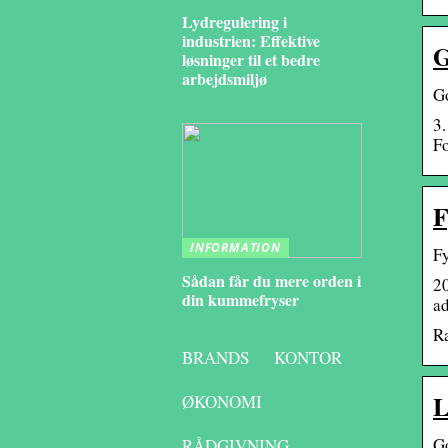
Lydregulering i
industrien: Effektive
G
løsninger til et bedre
arbejdsmiljø
Go
3.
Fo
F
INFORMATION
Fy
Sådan får du mere orden i
20
din kummefryser
ad
Ræ
BRANDS
KONTOR
L
ØKONOMI
Go
RÅDGIVNING