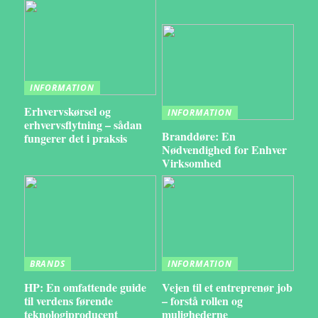
INFORMATION
Erhvervskørsel og
INFORMATION
erhvervsflytning – sådan
Branddøre: En
fungerer det i praksis
Nødvendighed for Enhver
Virksomhed
BRANDS
INFORMATION
HP: En omfattende guide
Vejen til et entreprenør job
til verdens førende
– forstå rollen og
teknologiproducent
mulighederne