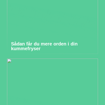
Sådan får du mere orden i din
kummefryser