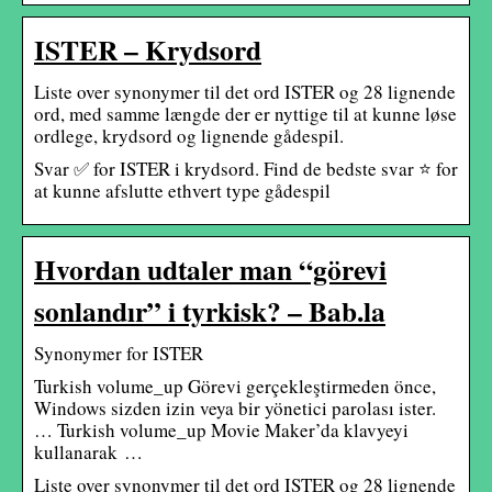
ISTER – Krydsord
Liste over synonymer til det ord ISTER og 28 lignende
ord, med samme længde der er nyttige til at kunne løse
ordlege, krydsord og lignende gådespil.
Svar ✅ for ISTER i krydsord. Find de bedste svar ⭐ for
at kunne afslutte ethvert type gådespil
Hvordan udtaler man “görevi
sonlandır” i tyrkisk? – Bab.la
Synonymer for ISTER
Turkish volume_up Görevi gerçekleştirmeden önce,
Windows sizden izin veya bir yönetici parolası ister.
… Turkish volume_up Movie Maker’da klavyeyi
kullanarak …
Liste over synonymer til det ord ISTER og 28 lignende