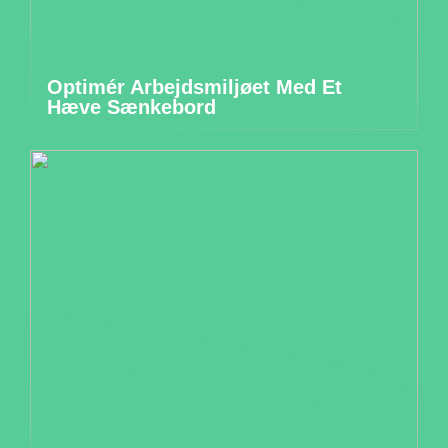
Optimér Arbejdsmiljøet Med Et
Hæve Sænkebord