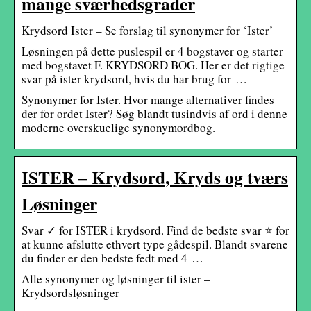
mange sværhedsgrader
Krydsord Ister – Se forslag til synonymer for ‘Ister’
Løsningen på dette puslespil er 4 bogstaver og starter
med bogstavet F. KRYDSORD BOG. Her er det rigtige
svar på ister krydsord, hvis du har brug for …
Synonymer for Ister. Hvor mange alternativer findes
der for ordet Ister? Søg blandt tusindvis af ord i denne
moderne overskuelige synonymordbog.
ISTER – Krydsord, Kryds og tværs
Løsninger
Svar ✓ for ISTER i krydsord. Find de bedste svar ⭐ for
at kunne afslutte ethvert type gådespil. Blandt svarene
du finder er den bedste fedt med 4 …
Alle synonymer og løsninger til ister –
Krydsordsløsninger