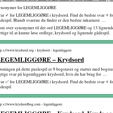
ynonymer for LEGEMLIGGØRE
ar ✓ for LEGEMLIGGØRE i krydsord. Find de bedste svar ⭐ for 
despil. Blandt svarene du finder er den bedste inkarnere …
iste over synonymer til det ord LEGEMLIGGØRE og 13 lignend
ttige til at kunne løse ordlege, krydsord og lignende gådespil.
tp s://www.krydsord.org › krydsord › legemliggore
LEGEMLIGGØRE – Krydsord
sningen på dette puslespil er 9 bogstaver og starter med bog
gtige svar på legemliggøre krydsord, hvis du har brug for …
ar ✅ for LEGEMLIGGØRE i krydsord. Find de bedste svar ⭐ for 
despil
tp s://www.krydsordbog.com › legemliggore