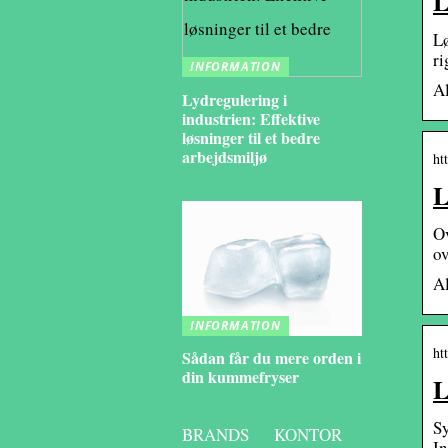
L
Lø
ri
INFORMATION
Al
Lydregulering i
industrien: Effektive
løsninger til et bedre
arbejdsmiljø
ht
L
Ov
ov
Al
INFORMATION
ht
Sådan får du mere orden i
din kummefryser
L
Sy
BRANDS
KONTOR
In