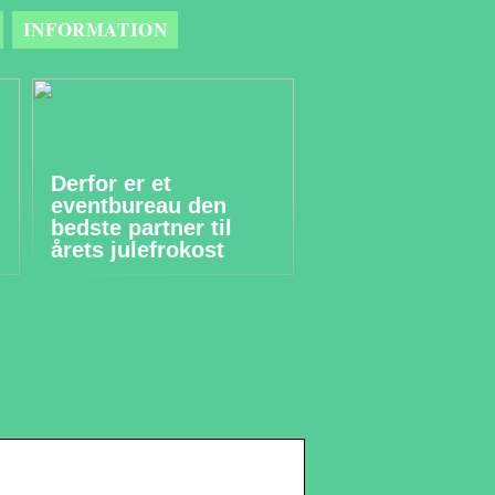
INFORMATION
Derfor er et
eventbureau den
bedste partner til
årets julefrokost