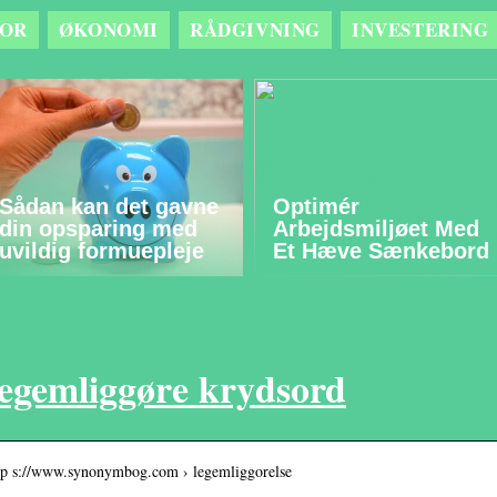
OR
ØKONOMI
RÅDGIVNING
INVESTERING
Sådan kan det gavne
Optimér
din opsparing med
Arbejdsmiljøet Med
uvildig formuepleje
Et Hæve Sænkebord
egemliggøre krydsord
tp s://www.synonymbog.com › legemliggorelse