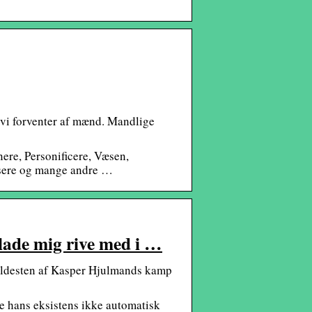
 vi forventer af mænd. Mandlige
ere, Personificere, Væsen,
tisere og mange andre …
 lade mig rive med i …
 hyldesten af Kasper Hjulmands kamp
e hans eksistens ikke automatisk