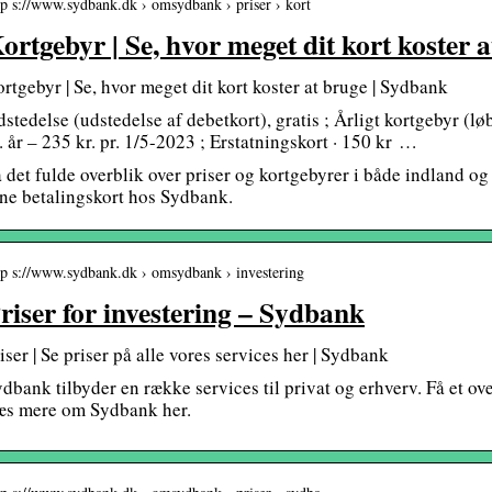
tp s://www.sydbank.dk › omsydbank › priser › kort
ortgebyr | Se, hvor meget dit kort koster
rtgebyr | Se, hvor meget dit kort koster at bruge | Sydbank
stedelse (udstedelse af debetkort), gratis ; Årligt kortgebyr (lø
. år – 235 kr. pr. 1/5-2023 ; Erstatningskort · 150 kr …
 det fulde overblik over priser og kortgebyrer i både indland og 
ne betalingskort hos Sydbank.
tp s://www.sydbank.dk › omsydbank › investering
riser for investering – Sydbank
iser | Se priser på alle vores services her | Sydbank
dbank tilbyder en række services til privat og erhverv. Få et ov
æs mere om Sydbank her.