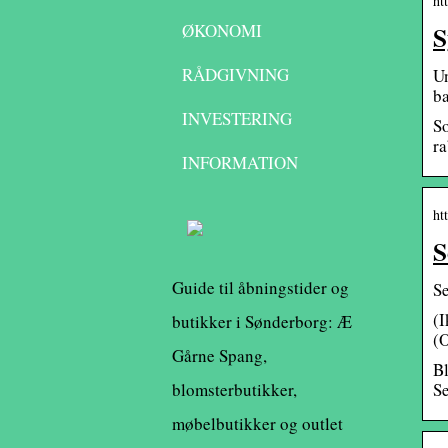
ht
S
ØKONOMI
RÅDGIVNING
Un
ba
INVESTERING
So
ra
INFORMATION
ht
S
Guide til åbningstider og
Se
(I
butikker i Sønderborg: Æ
(
Gårne Spang,
Bl
blomsterbutikker,
Se
møbelbutikker og outlet