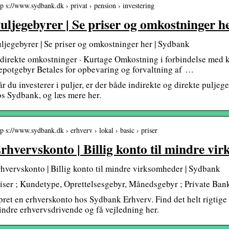
tp s://www.sydbank.dk › privat › pension › investering
uljegebyrer | Se priser og omkostninger 
ljegebyrer | Se priser og omkostninger her | Sydbank
direkte omkostninger · Kurtage Omkostning i forbindelse med kø
potgebyr Betales for opbevaring og forvaltning af …
r du investerer i puljer, er der både indirekte og direkte pulje
s Sydbank, og læs mere her.
tp s://www.sydbank.dk › erhverv › lokal › basic › priser
rhvervskonto | Billig konto til mindre v
hvervskonto | Billig konto til mindre virksomheder | Sydbank
iser ; Kundetype, Oprettelsesgebyr, Månedsgebyr ; Private Banki
ret en erhverskonto hos Sydbank Erhverv. Find det helt rigtige 
ndre erhvervsdrivende og få vejledning her.