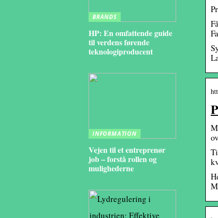
Pr
BRANDS
Få
HP: En omfattende guide
Fa
til verdens førende
Sy
teknologiproducent
L
ht
P
Me
INFORMATION
ov
Vejen til et entreprenør
Ti
job – forstå rollen og
kv
mulighederne
He
M