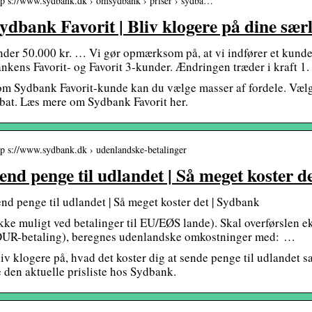
tp s://www.sydbank.dk › omsydbank › priser › sydba…
ydbank Favorit | Bliv klogere på dine særl
der 50.000 kr. … Vi gør opmærksom på, at vi indfører et kunde
nkens Favorit- og Favorit 3-kunder. Ændringen træder i kraft 1.
m Sydbank Favorit-kunde kan du vælge masser af fordele. Vælg li
bat. Læs mere om Sydbank Favorit her.
tp s://www.sydbank.dk › udenlandske-betalinger
end penge til udlandet | Så meget koster 
nd penge til udlandet | Så meget koster det | Sydbank
kke muligt ved betalinger til EU/EØS lande). Skal overførslen e
OUR-betaling), beregnes udenlandske omkostninger med: …
iv klogere på, hvad det koster dig at sende penge til udlandet 
 den aktuelle prisliste hos Sydbank.