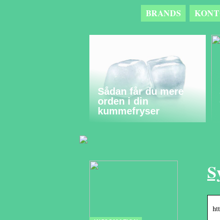
BRANDS
KONT
Sådan får du mere
orden i din
kummefryser
S
ht