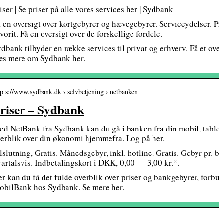
iser | Se priser på alle vores services her | Sydbank
 en oversigt over kortgebyrer og hævegebyrer. Serviceydelser. Pr
vorit. Få en oversigt over de forskellige fordele.
dbank tilbyder en række services til privat og erhverv. Få et ov
æs mere om Sydbank her.
tp s://www.sydbank.dk › selvbetjening › netbanken
riser – Sydbank
d NetBank fra Sydbank kan du gå i banken fra din mobil, tablet
erblik over din økonomi hjemmefra. Log på her.
lslutning, Gratis. Månedsgebyr, inkl. hotline, Gratis. Gebyr pr
artalsvis. Indbetalingskort i DKK, 0,00 — 3,00 kr.*.
r kan du få det fulde overblik over priser og bankgebyrer, fo
obilBank hos Sydbank. Se mere her.