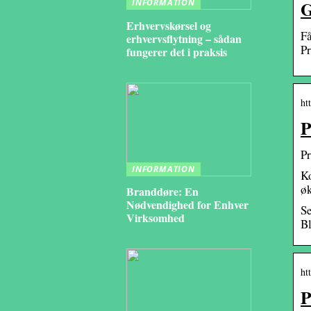
G
INFORMATION
Erhvervskørsel og
Få
erhvervsflytning – sådan
Pr
fungerer det i praksis
ht
P
Pr
INFORMATION
Ko
øk
Branddøre: En
Nødvendighed for Enhver
Se
Virksomhed
Bl
ht
P