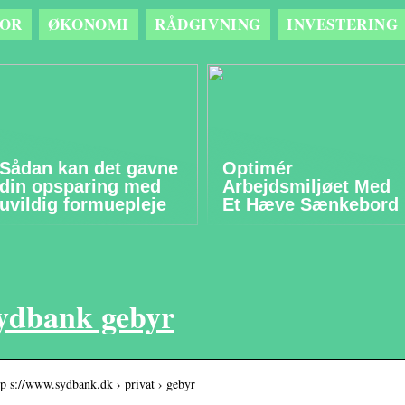
OR
ØKONOMI
RÅDGIVNING
INVESTERING
Sådan kan det gavne
Optimér
din opsparing med
Arbejdsmiljøet Med
uvildig formuepleje
Et Hæve Sænkebord
ydbank gebyr
tp s://www.sydbank.dk › privat › gebyr