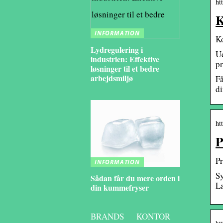
ht
K
INFORMATION
Ko
Lydregulering i
Ud
industrien: Effektive
pr
løsninger til et bedre
arbejdsmiljø
Få
di
ht
P
Pr
INFORMATION
Sy
Sådan får du mere orden i
L
din kummefryser
BRANDS
KONTOR