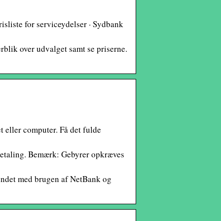
isliste for serviceydelser · Sydbank
erblik over udvalget samt se priserne.
 eller computer. Få det fulde
. betaling. Bemærk: Gebyrer opkræves
rbundet med brugen af NetBank og