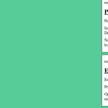
ht
P
Pu
In
De
Nå
ho
ht
E
Er
Pr
Op
mi