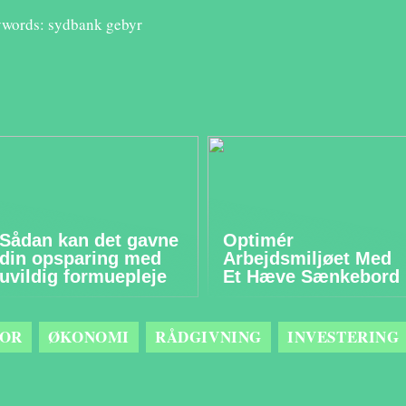
words: sydbank gebyr
Sådan kan det gavne
Optimér
din opsparing med
Arbejdsmiljøet Med
uvildig formuepleje
Et Hæve Sænkebord
OR
ØKONOMI
RÅDGIVNING
INVESTERING