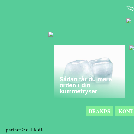
Key
Sådan får du mere
orden i din
kummefryser
BRANDS
KONT
partner@eklik.dk