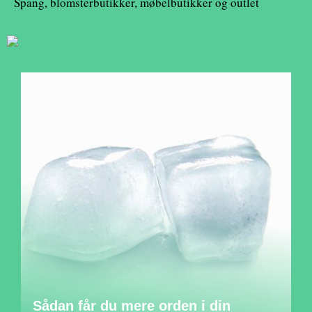
Spang, blomsterbutikker, møbelbutikker og outlet
Sådan får du mere orden i din