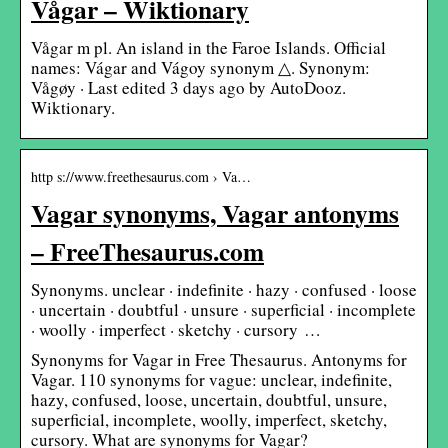
Vågar – Wiktionary
Vågar m pl. An island in the Faroe Islands. Official
names: Vágar and Vágoy synonym △. Synonym:
Vågøy · Last edited 3 days ago by AutoDooz.
Wiktionary.
http s://www.freethesaurus.com › Va…
Vagar synonyms, Vagar antonyms
– FreeThesaurus.com
Synonyms. unclear · indefinite · hazy · confused · loose
· uncertain · doubtful · unsure · superficial · incomplete
· woolly · imperfect · sketchy · cursory …
Synonyms for Vagar in Free Thesaurus. Antonyms for
Vagar. 110 synonyms for vague: unclear, indefinite,
hazy, confused, loose, uncertain, doubtful, unsure,
superficial, incomplete, woolly, imperfect, sketchy,
cursory. What are synonyms for Vagar?