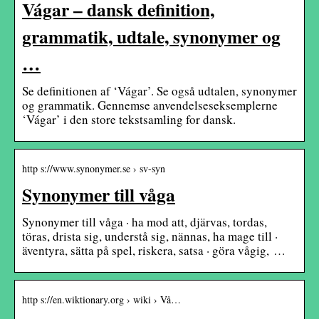
Vágar – dansk definition,
grammatik, udtale, synonymer og
…
Se definitionen af ‘Vágar’. Se også udtalen, synonymer
og grammatik. Gennemse anvendelseseksemplerne
‘Vágar’ i den store tekstsamling for dansk.
http s://www.synonymer.se › sv-syn
Synonymer till våga
Synonymer till våga · ha mod att, djärvas, tordas,
töras, drista sig, understå sig, nännas, ha mage till ·
äventyra, sätta på spel, riskera, satsa · göra vågig, …
http s://en.wiktionary.org › wiki › Vå…