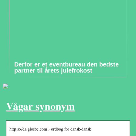
Derfor er et eventbureau den bedste
partner til årets julefrokost
Vågar synonym
http s://da.glosbe.com › ordbog for dansk-dansk