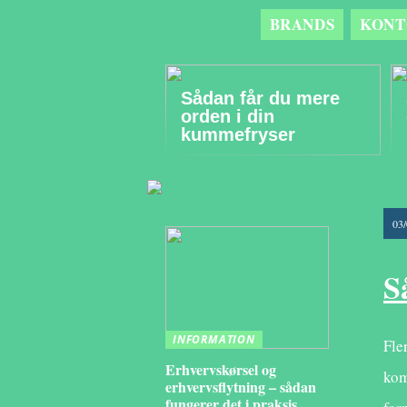
BRANDS
KONT
Sådan får du mere
orden i din
kummefryser
03
S
INFORMATION
Fle
Erhvervskørsel og
kom
erhvervsflytning – sådan
fungerer det i praksis