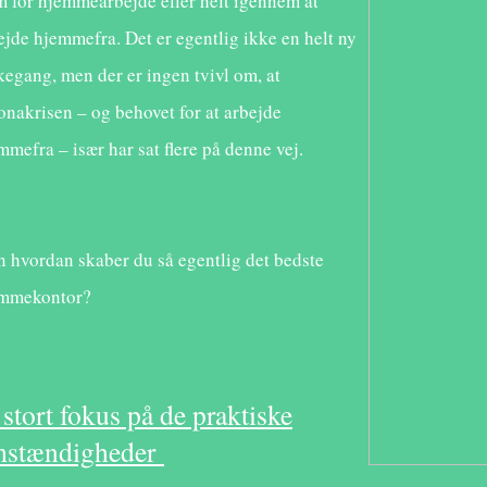
m for hjemmearbejde eller helt igennem at
ejde hjemmefra. Det er egentlig ikke en helt ny
kegang, men der er ingen tvivl om, at
onakrisen – og behovet for at arbejde
mmefra – især har sat flere på denne vej.
 hvordan skaber du så egentlig det bedste
emmekontor?
 stort fokus på de praktiske
stændigheder