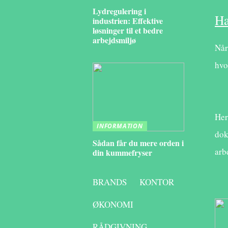
Lydregulering i
Ha
industrien: Effektive
løsninger til et bedre
arbejdsmiljø
Når
hvo
Her
INFORMATION
dok
Sådan får du mere orden i
arb
din kummefryser
BRANDS
KONTOR
ØKONOMI
RÅDGIVNING