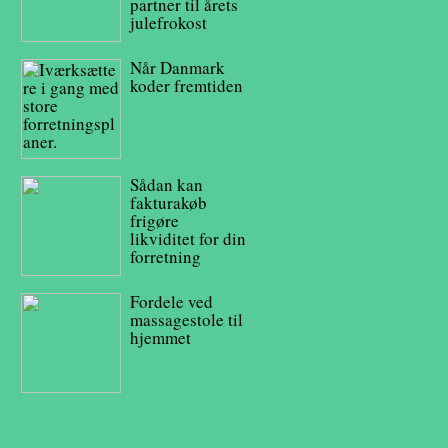
partner til årets
julefrokost
Når Danmark
koder fremtiden
Sådan kan
fakturakøb
frigøre
likviditet for din
forretning
Fordele ved
massagestole til
hjemmet
Derfor er et
eventbureau den