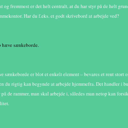
st og fremmest er det helt centralt, at du har styr på de helt g
mmekontor. Har du f.eks. et godt skrivebord at arbejde ved?
 hæve sænkeborde.
e sænkeborde er blot et enkelt element – bevares et rent stort og
en du rigtig kan begynde at arbejde hjemmefra. Det handler i bu
r på de rammer, man skal arbejde i, således man netop kan forsik
litet.