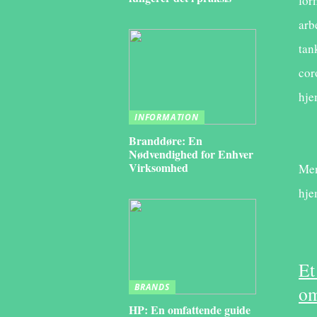
for
arb
tan
cor
hje
INFORMATION
Branddøre: En
Nødvendighed for Enhver
Virksomhed
Men
hj
Et
BRANDS
om
HP: En omfattende guide