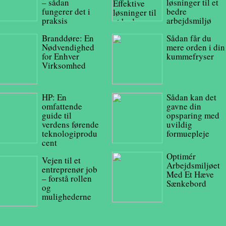
– sådan
løsninger til et
fungerer det i
bedre
praksis
arbejdsmiljø
Branddøre: En
Sådan får du
Nødvendighed
mere orden i din
for Enhver
kummefryser
Virksomhed
HP: En
Sådan kan det
omfattende
gavne din
guide til
opsparing med
verdens førende
uvildig
teknologiprodu
formuepleje
cent
Optimér
Vejen til et
Arbejdsmiljøet
entreprenør job
Med Et Hæve
– forstå rollen
Sænkebord
og
mulighederne
Optimér