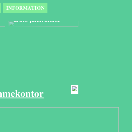
Derfor er et
INFORMATION
eventbureau den
bedste partner til
årets julefrokost
emmekontor