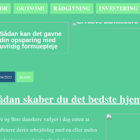
OR
ØKONOMI
RÅDGIVNING
INVESTERING
Optimér
Arbejdsmiljøet Med
Et Hæve Sænkebord
Sådan kan det gavne
din opsparing med
uvildig formuepleje
/04/2023
Kontor
ådan skaber du det bedste hj
re og flere danskere vælger i dag enten at
binere deres arbejdsdag med en eller anden