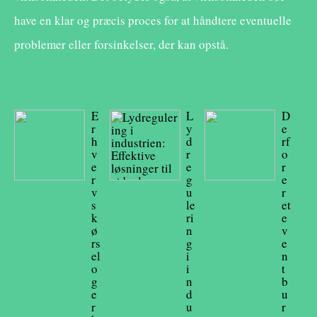
have en klar og præcis proces for at håndtere eventuelle
problemer eller forsinkelser, der kan opstå.
E
L
D
r
y
e
h
d
rf
v
r
o
e
e
r
r
g
e
v
u
r
s
le
et
k
ri
e
ø
n
v
rs
g
e
el
i
n
o
i
t
g
n
b
e
d
u
r
u
r