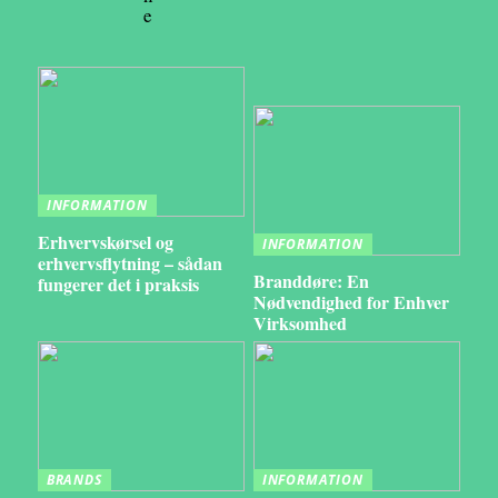
e
INFORMATION
Erhvervskørsel og
INFORMATION
erhvervsflytning – sådan
Branddøre: En
fungerer det i praksis
Nødvendighed for Enhver
Virksomhed
BRANDS
INFORMATION