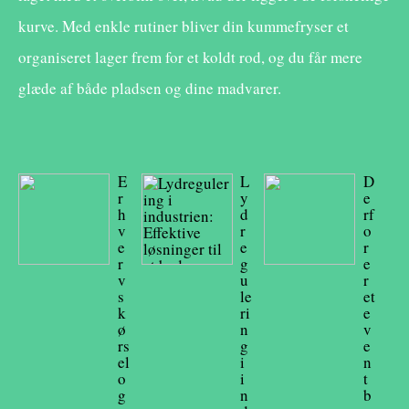
kurve. Med enkle rutiner bliver din kummefryser et
organiseret lager frem for et koldt rod, og du får mere
glæde af både pladsen og dine madvarer.
E
L
D
r
y
e
h
d
rf
v
r
o
e
e
r
r
g
e
v
u
r
s
le
et
k
ri
e
ø
n
v
rs
g
e
el
i
n
o
i
t
g
n
b